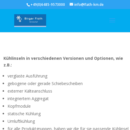
+49(0)6485-9573000
info@flath-km.de
Kühlinseln in verschiedenen Versionen und Optionen, wie
z.B.:
verglaste Ausführung
gebogene oder gerade Schiebescheiben
externer Kälteanschluss
integriertem Aggregat
Kopfmodule
statische Kühlung
Umluftkühlung
für alle Produktgruppen, haben wir die für sie passende Kühlinsel